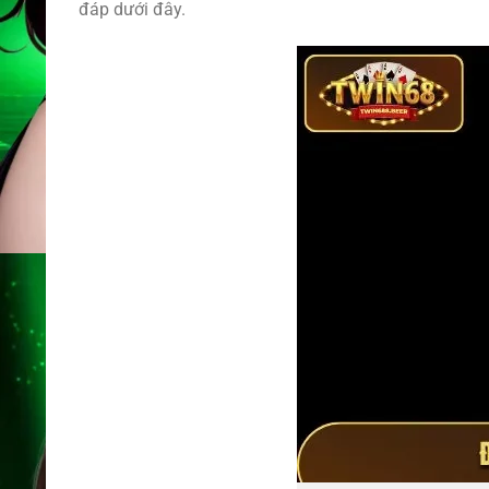
đáp dưới đây.