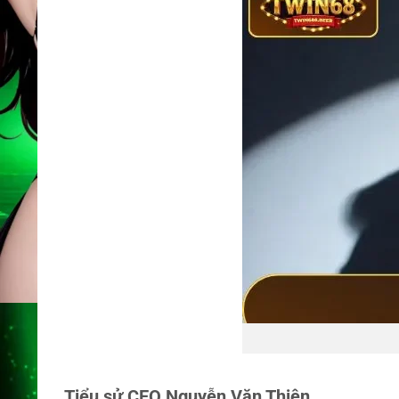
Tiểu sử CEO Nguyễn Văn Thiên