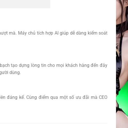
 mượt mà. Máy chủ tích hợp AI giúp dễ dàng kiểm soát
 bạch tạo dựng lòng tin cho mọi khách hàng đến đây
gười dùng.
 lên đáng kể. Cùng điểm qua một số ưu đãi mà CEO