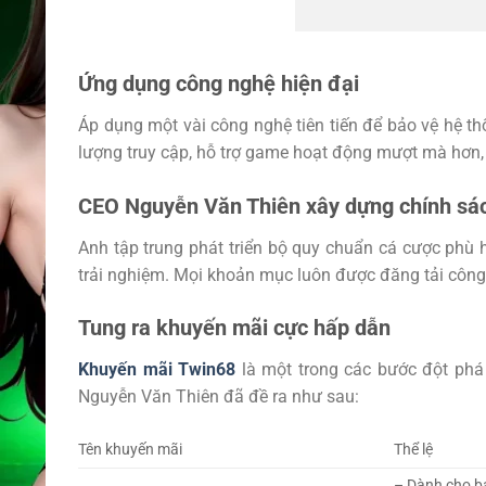
Ứng dụng công nghệ hiện đại
Áp dụng một vài công nghệ tiên tiến để bảo vệ hệ th
lượng truy cập, hỗ trợ game hoạt động mượt mà hơn, h
CEO Nguyễn Văn Thiên xây dựng chính sá
Anh tập trung phát triển bộ quy chuẩn cá cược phù
trải nghiệm. Mọi khoản mục luôn được đăng tải công
Tung ra khuyến mãi cực hấp dẫn
Khuyến mãi Twin68
là một trong các bước đột phá
Nguyễn Văn Thiên đã đề ra như sau:
Tên khuyến mãi
Thể lệ
– Dành cho b