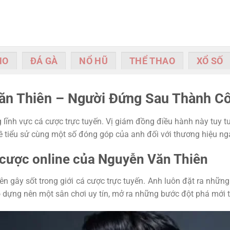
NO
ĐÁ GÀ
NỔ HŨ
THỂ THAO
XỔ SỐ
n Thiên – Người Đứng Sau Thành C
ng lĩnh vực cá cược trực tuyến. Vị giám đồng điều hành này tuy 
u về tiểu sử cùng một số đóng góp của anh đối với thương hiệu ng
 cược online của Nguyễn Văn Thiên
tên gây sốt trong giới cá cược trực tuyến. Anh luôn đặt ra nhữ
ạo dựng nên một sân chơi uy tín, mở ra những bước đột phá mới t