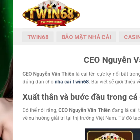
Bỏ
qua
nội
dung
TWIN68
BẢO MẬT NHÀ CÁI
CASI
CEO Nguyễn Vă
CEO Nguyễn Văn Thiên
là cái tên cực kỳ nổi bật tro
đúng đắn cho
nhà cái Twin68
. Bài viết sẽ giới thiệ
Xuất thân và bước đầu trong cá
Có thể nói rằng,
CEO Nguyễn Văn Thiên
đang là cái 
về xu hướng giải trí tại thị trường Việt Nam. Từ đó t