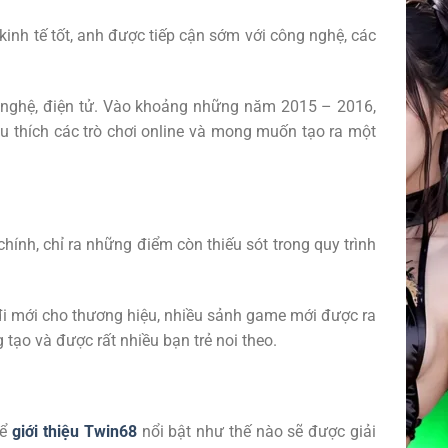
inh tế tốt, anh được tiếp cận sớm với công nghệ, các
 nghệ, điện tử. Vào khoảng những năm 2015 – 2016,
êu thích các trò chơi online và mong muốn tạo ra một
ính, chỉ ra những điểm còn thiếu sót trong quy trình
i mới cho thương hiệu, nhiều sảnh game mới được ra
tạo và được rất nhiều bạn trẻ noi theo.
để
giới thiệu Twin68
nổi bật như thế nào sẽ được giải