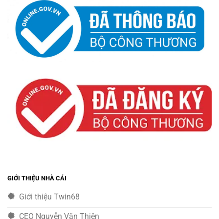
GIỚI THIỆU NHÀ CÁI
Giới thiệu Twin68
CEO Nguyễn Văn Thiên