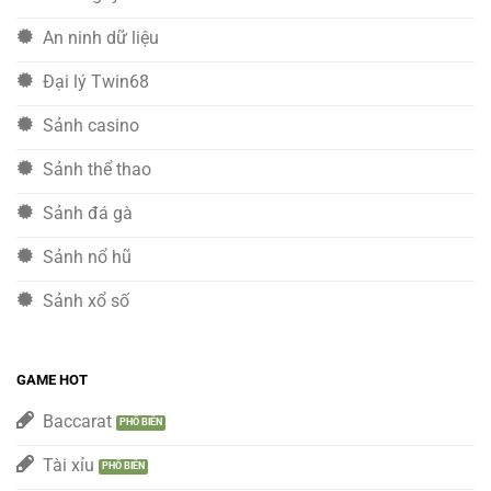
An ninh dữ liệu
Đại lý Twin68
Sảnh casino
Sảnh thể thao
Sảnh đá gà
Sảnh nổ hũ
Sảnh xổ số
GAME HOT
Baccarat
Tài xỉu