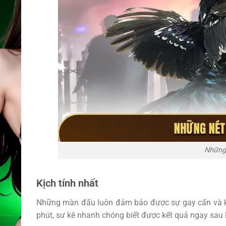
Những 
Kịch tính nhất
Những màn đấu luôn đảm bảo được sự gay cấn và kịch
phút, sư kê nhanh chóng biết được kết quả ngay sau 