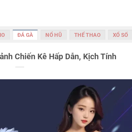
NO
ĐÁ GÀ
NỔ HŨ
THỂ THAO
XỔ SỐ
Sảnh Chiến Kê Hấp Dẫn, Kịch Tính