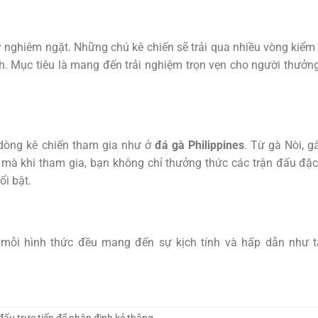
 nghiêm ngặt. Những chú kê chiến sẽ trải qua nhiều vòng kiểm 
. Mục tiêu là mang đến trải nghiệm trọn vẹn cho người thưởn
 dòng kê chiến tham gia như ở
đá gà Philippines
. Từ gà Nòi, 
 mà khi tham gia, bạn không chỉ thưởng thức các trận đấu đặ
ổi bật.
, mỗi hình thức đều mang đến sự kịch tính và hấp dẫn như 