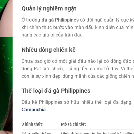
Quản lý nghiêm ngặt
Ở trường
đá gà Philippines
có đội ngũ quản lý cực kỳ
khi chính thức bước vào màn đấu kinh điển của mình
nâng cao giá trị của trận đấu.
Nhiều dòng chiến kê
Chưa bao giờ có một giải đấu nào lại có đông đảo
dòng Rặt cực chiến,… cũng đều có mặt ở đây. Vì thế
còn là sự xinh đẹp, dũng mãnh của các giống chiến n
Thể loại đá gà Philippines
Đấu kê Philippines sở hữu nhiều thể loại đa dạng
Campuchia
:
3 hình thức
Mô tả chi tiết