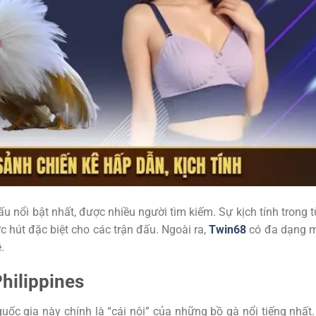
ấu nổi bật nhất, được nhiều người tìm kiếm. Sự kịch tính trong
c hút đặc biệt cho các trận đấu. Ngoài ra,
Twin68
có đa dạng 
.
Philippines
uốc gia này chính là “cái nôi” của những bồ gà nổi tiếng nhất