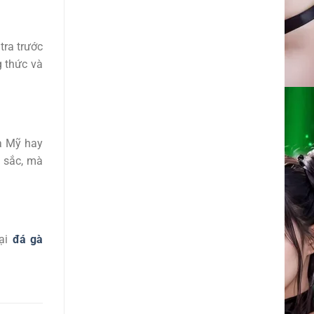
tra trước
g thức và
gà Mỹ hay
c sắc, mà
tại
đá gà