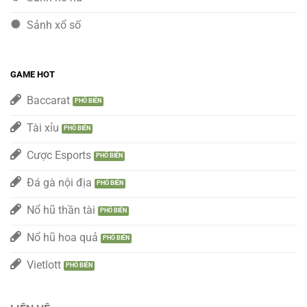
Sảnh xổ số
GAME HOT
Baccarat
Tài xỉu
Cược Esports
Đá gà nội địa
Nổ hũ thần tài
Nổ hũ hoa quả
Vietlott