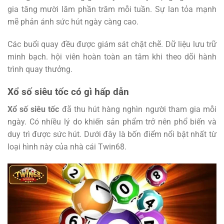
gia tăng mười lăm phần trăm mỗi tuần. Sự lan tỏa mạnh
mẽ phản ánh sức hút ngày càng cao.
Các buổi quay đều được giám sát chặt chẽ. Dữ liệu lưu trữ
minh bạch. hội viên hoàn toàn an tâm khi theo dõi hành
trình quay thưởng.
Xổ số siêu tốc có gì hấp dẫn
Xổ số siêu tốc
đã thu hút hàng nghìn người tham gia mỗi
ngày. Có nhiều lý do khiến sản phẩm trở nên phổ biến và
duy trì được sức hút. Dưới đây là bốn điểm nổi bật nhất từ
loại hình này của nhà cái Twin68.