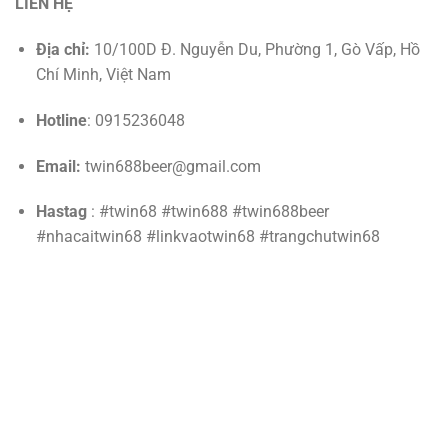
LIÊN HỆ
Địa chỉ:
10/100D Đ. Nguyễn Du, Phường 1, Gò Vấp, Hồ
Chí Minh, Việt Nam
Hotline
: 0915236048
Email:
twin688beer@gmail.com
Hastag
: #twin68 #twin688 #twin688beer
#nhacaitwin68 #linkvaotwin68 #trangchutwin68