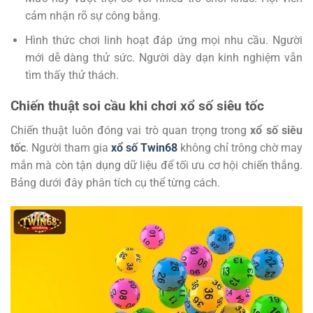
cảm nhận rõ sự công bằng.
Hình thức chơi linh hoạt đáp ứng mọi nhu cầu. Người
mới dễ dàng thử sức. Người dày dạn kinh nghiệm vẫn
tìm thấy thử thách.
Chiến thuật soi cầu khi chơi xổ số siêu tốc
Chiến thuật luôn đóng vai trò quan trọng trong
xổ số siêu
tốc
. Người tham gia
xổ số Twin68
không chỉ trông chờ may
mắn mà còn tận dụng dữ liệu để tối ưu cơ hội chiến thắng.
Bảng dưới đây phân tích cụ thể từng cách.