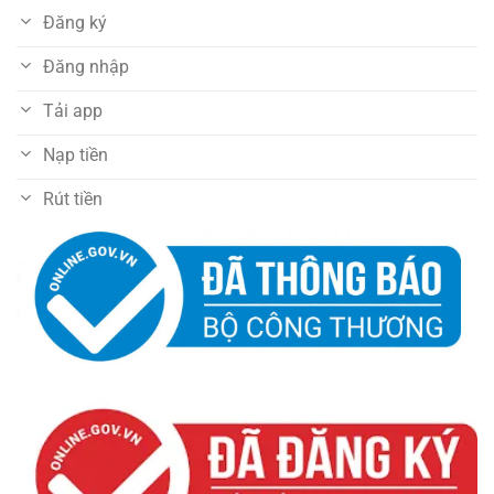
Đăng ký
Đăng nhập
Tải app
Nạp tiền
Rút tiền