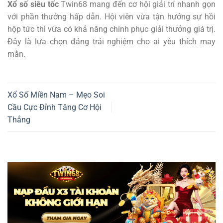
Xổ số siêu tốc
Twin68 mang đến cơ hội giải trí nhanh gọn
với phần thưởng hấp dẫn. Hội viên vừa tận hưởng sự hồi
hộp tức thì vừa có khả năng chinh phục giải thưởng giá trị.
Đây là lựa chọn đáng trải nghiệm cho ai yêu thích may
mắn.
Xổ Số Miền Nam – Mẹo Soi
Cầu Cực Đỉnh Tăng Cơ Hội
Thắng