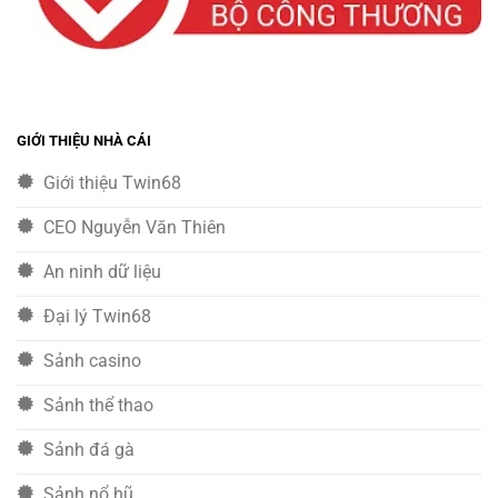
GIỚI THIỆU NHÀ CÁI
Giới thiệu Twin68
CEO Nguyễn Văn Thiên
An ninh dữ liệu
Đại lý Twin68
Sảnh casino
Sảnh thể thao
Sảnh đá gà
Sảnh nổ hũ