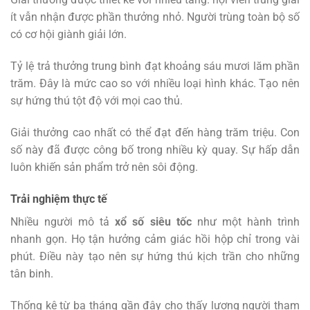
ít vẫn nhận được phần thưởng nhỏ. Người trùng toàn bộ số
có cơ hội giành giải lớn.
Tỷ lệ trả thưởng trung bình đạt khoảng sáu mươi lăm phần
trăm. Đây là mức cao so với nhiều loại hình khác. Tạo nên
sự hứng thú tột độ với mọi cao thủ.
Giải thưởng cao nhất có thể đạt đến hàng trăm triệu. Con
số này đã được công bố trong nhiều kỳ quay. Sự hấp dẫn
luôn khiến sản phẩm trở nên sôi động.
Trải nghiệm thực tế
Nhiều người mô tả
xổ số siêu tốc
như một hành trình
nhanh gọn. Họ tận hưởng cảm giác hồi hộp chỉ trong vài
phút. Điều này tạo nên sự hứng thú kịch trần cho những
tân binh.
Thống kê từ ba tháng gần đây cho thấy lượng người tham