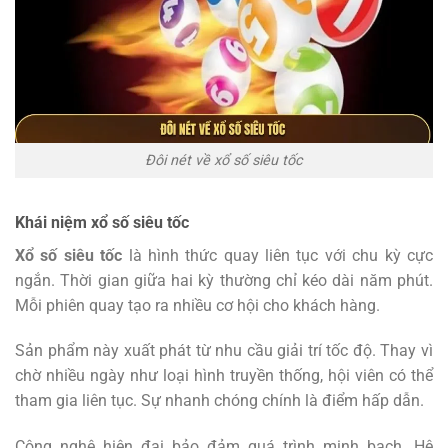
Đôi nét về xổ số siêu tốc
Khái niệm xổ số siêu tốc
Xổ số siêu tốc
là hình thức quay liên tục với chu kỳ cực
ngắn. Thời gian giữa hai kỳ thường chỉ kéo dài năm phút.
Mỗi phiên quay tạo ra nhiều cơ hội cho khách hàng.
Sản phẩm này xuất phát từ nhu cầu giải trí tốc độ. Thay vì
chờ nhiều ngày như loại hình truyền thống, hội viên có thể
tham gia liên tục. Sự nhanh chóng chính là điểm hấp dẫn.
Công nghệ hiện đại bảo đảm quá trình minh bạch. Hệ