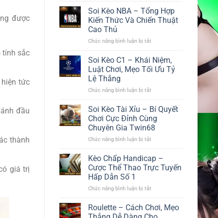
Tham
Giới
Gia
Giải
Soi Kèo NBA – Tổng Hợp
Đá
đang được
Trí
Kiến Thức Và Chiến Thuật
Gà
Hồi
Cao Thủ
Campuchia
Hộp,
Chức năng bình luận bị tắt
ở
Uy
Kịch
Soi
Tín,
Tính
 tính sắc
Kèo
Minh
Soi Kèo C1 – Khái Niệm,
NBA
Bạch
Luật Chơi, Mẹo Tối Ưu Tỷ
–
Tại
Lệ Thắng
 hiện tức
Tổng
Twin68
Chức năng bình luận bị tắt
ở
Hợp
Soi
Kiến
Kèo
Thức
Soi Kèo Tài Xỉu – Bí Quyết
đánh đầu
C1
Và
Chơi Cực Đỉnh Cùng
–
Chiến
Chuyên Gia Twin68
Khái
Thuật
các thành
Chức năng bình luận bị tắt
ở
Niệm,
Cao
Soi
Luật
Thủ
Kèo
Chơi,
Kèo Chấp Handicap –
Tài
Mẹo
Cược Thể Thao Trực Tuyến
ó giá trị
Xỉu
Tối
Hấp Dẫn Số 1
–
Ưu
Chức năng bình luận bị tắt
ở
Bí
Tỷ
Kèo
Quyết
Lệ
Chấp
Chơi
Roulette – Cách Chơi, Mẹo
Thắng
Handicap
Cực
Thắng Dễ Dàng Cho