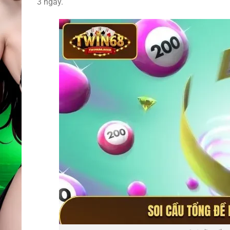
3 ngày.