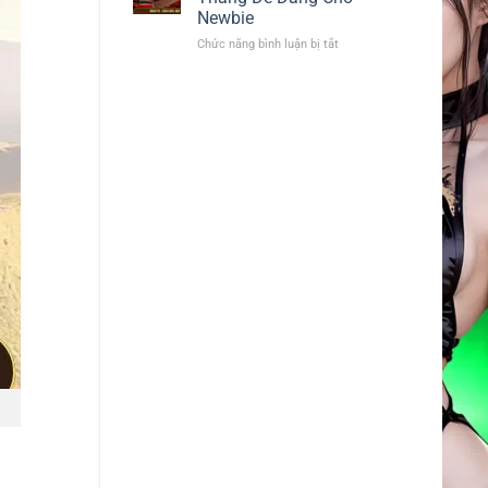
–
Đỉnh
Newbie
Cược
Cùng
Chức năng bình luận bị tắt
ở
Thể
Chuyên
Roulette
Thao
Gia
–
Trực
Twin68
Cách
Tuyến
Chơi,
Hấp
Mẹo
Dẫn
Thắng
Số
Dễ
1
Dàng
Cho
Newbie