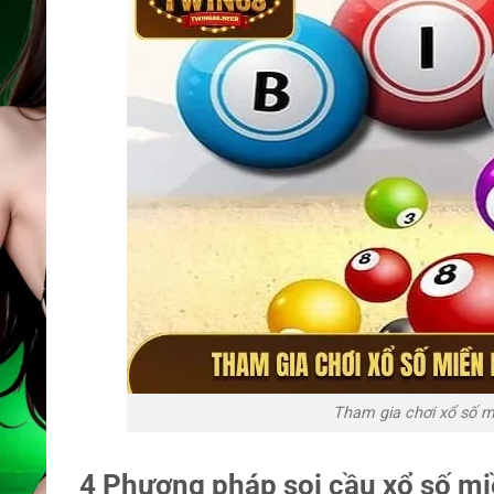
Tham gia chơi xổ số mi
4 Phương pháp soi cầu xổ số m