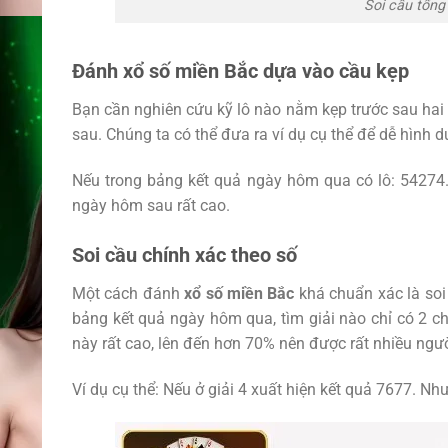
Soi cầu tổng
Đánh xổ số miền Bắc dựa vào cầu kẹp
Bạn cần nghiên cứu kỹ lô nào nằm kẹp trước sau ha
sau. Chúng ta có thể đưa ra ví dụ cụ thể để dễ hình d
Nếu trong bảng kết quả ngày hôm qua có lô: 54274. 
ngày hôm sau rất cao.
Soi cầu chính xác theo số
Một cách đánh
xổ số miền Bắc
khá chuẩn xác là soi
bảng kết quả ngày hôm qua, tìm giải nào chỉ có 2 ch
này rất cao, lên đến hơn 70% nên được rất nhiều ngư
Ví dụ cụ thể: Nếu ở giải 4 xuất hiện kết quả 7677. Như