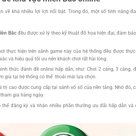
ận về khá nhiều lợi ích nổi bật. Trong đó, một số tính năng 
iền Bắc
đều được xử lý theo kỹ thuật đồ họa hiện đại, đảm bảo
hơi thực hiện trên sảnh game này của hệ thống đều được thực
ác và hiệu quả tối ưu nên khách chơi rất hài lòng.
nh thức đánh đề online hấp dẫn, như: Chơi 2 càng, 3 càng, 
ham gia tại hệ thống có thể thoải mái lựa chọn.
 trị cao được cung cấp tại sảnh xổ số của nền tảng. Nhờ đó, 
i tham gia hàng ngày.
ó thể đăng ký và nhận nhiều phần thưởng ưu đãi hấp dẫn và c