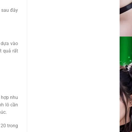
p sau đây
 dựa vào
t quả rất
ù hợp nhu
nh lô cần
húc.
 20 trong