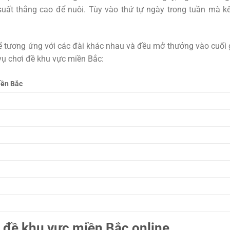
uất thắng cao để nuôi. Tùy vào thứ tự ngày trong tuần mà kế
ẽ tương ứng với các đài khác nhau và đều mở thưởng vào cuối 
 vụ chơi đề khu vực miền Bắc:
iền Bắc
lô đề khu vực miền Bắc online